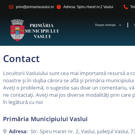
pmv@primariavaslui.ro
Adresa: Spiru Haret nr.2 Vaslui
Te
Despre instituție
Contact
Locuitorii Vasluiului sunt cea mai importantă resursă a c
noastre și în slujba cărora se află și primăria municipiului
Aveți o problemă, o sugestie sau doar un comentariu, v
ne contactați. Aveți mai jos diverse modalități prin care p
în legătură cu noi
Primăria Municipiului Vaslui
Adresa:
Str. Spiru Haret nr. 2, Vaslui, județul Vaslui,