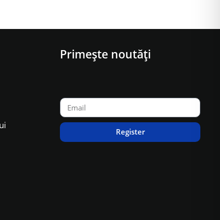
Primește noutăți
ui
Register