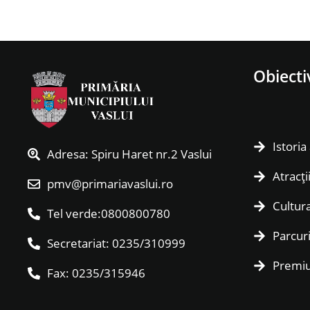
Obiecti
Istoria
Adresa: Spiru Haret nr.2 Vaslui
Atracții
pmv@primariavaslui.ro
Cultura
Tel verde:0800800780
Parcur
Secretariat: 0235/310999
Premiu
Fax: 0235/315946