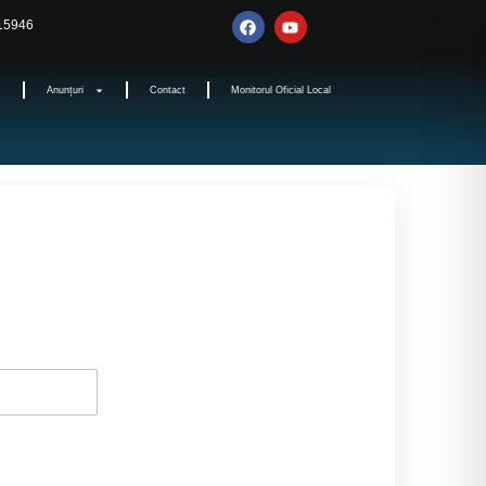
315946
Anunțuri
Contact
Monitorul Oficial Local