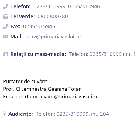
Telefon:
0235/310999, 0235/313946
Tel verde:
0800800780
Fax:
0235/315946
Mail:
pmv@primariavaslui.ro
Relații cu mass-media:
Telefon: 0235/310999 (int. 
Purtător de cuvânt
Prof. Clitemnestra Geanina Tofan
Email: purtatorcuvant@primariavaslui.ro
Audiențe:
Telefon: 0235/310999, int. 204