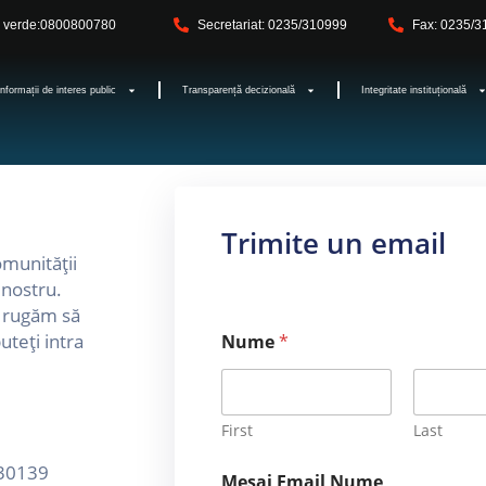
l verde:0800800780
Secretariat: 0235/310999
Fax: 0235/
Informații de interes public
Transparență decizională
Integritate instituțională
Trimite un email
omunității
 nostru.
ă rugăm să
uteți intra
Nume
*
First
Last
 730139
Mesaj Email Nume