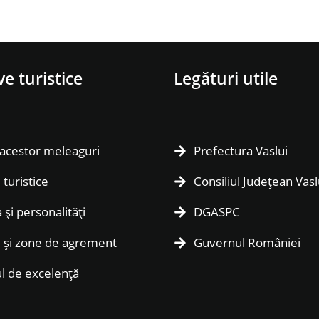
ve turistice
Legături utile
 acestor meleaguri
Prefectura Vaslui
 turistice
Consiliul Județean Vasl
 și personalități
DGASPC
i și zone de agrement
Guvernul României
l de excelență