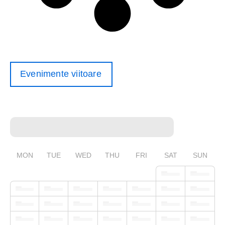
Evenimente viitoare
MON
TUE
WED
THU
FRI
SAT
SUN