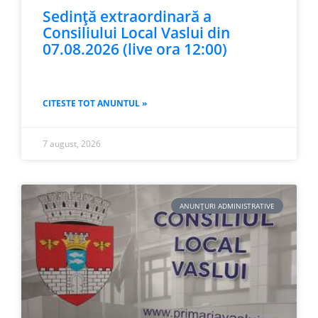
Sedință extraordinară a
Consiliului Local Vaslui din
07.08.2026 (live ora 12:00)
CITESTE TOT ANUNTUL »
7 august, 2026
ANUNȚURI ADMINISTRATIVE