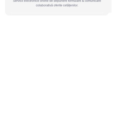
Servicii electronice online de depunere formulare & comunicare
colaborativă oferite cetățenilor.