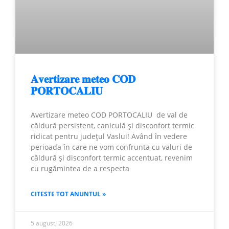
𝐀𝐯𝐞𝐫𝐭𝐢𝐳𝐚𝐫𝐞 𝐦𝐞𝐭𝐞𝐨 𝐂𝐎𝐃
𝐏𝐎𝐑𝐓𝐎𝐂𝐀𝐋𝐈𝐔
Avertizare meteo COD PORTOCALIU de val de
căldură persistent, caniculă și disconfort termic
ridicat pentru județul Vaslui! Având în vedere
perioada în care ne vom confrunta cu valuri de
căldură și disconfort termic accentuat, revenim
cu rugămintea de a respecta
CITESTE TOT ANUNTUL »
5 august, 2026