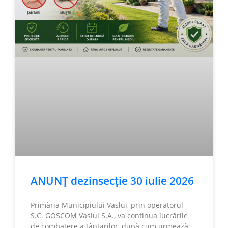
ANUNȚ dezinsecție 30 iulie 2026
Primăria Municipiului Vaslui, prin operatorul
S.C. GOSCOM Vaslui S.A., va continua lucrările
de combatere a țânțarilor, după cum urmează: