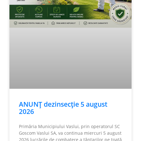
ANUNȚ dezinsecție 5 august
2026
Primăria Municipiului Vaslui, prin operatorul SC
Goscom Vaslui SA, va continua miercuri 5 august
2026 lucrările de combatere a țânțarilor pe toată