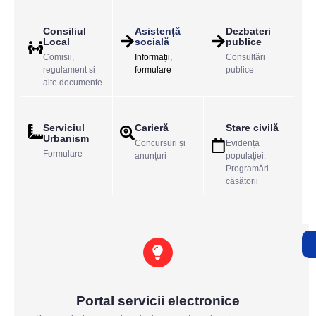
Consiliul
Asistență
Dezbateri
Local
socială
publice
Comisii,
Informații,
Consultări
regulament si
formulare
publice
alte documente
Serviciul
Carieră
Stare civilă
Urbanism
Concursuri și
Evidența
Formulare
anunțuri
populației.
Programări
căsătorii
Portal servicii electronice