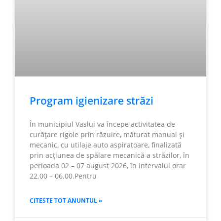
Program igienizare străzi
În municipiul Vaslui va începe activitatea de
curățare rigole prin răzuire, măturat manual și
mecanic, cu utilaje auto aspiratoare, finalizată
prin acțiunea de spălare mecanică a străzilor, în
perioada 02 – 07 august 2026, în intervalul orar
22.00 – 06.00.Pentru
CITESTE TOT ANUNTUL »